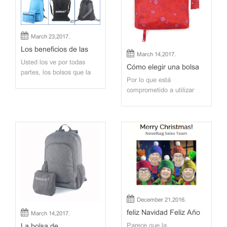
March 23,2017.
Los beneficios de las
March 14,2017.
bolsas promocionales
Usted los ve por todas
Cómo elegir una bolsa
partes, los bolsos que la
de compras reutilizable
Por lo que está
gente lleva con ellos,bolsas
comprometido a utilizar
de la compra, Bolsas de
bolsas de compras
tiendas y otros lugares.
reutilizables. ¿Cómo saber
Todos tienen una cosa en
qué bolsa de compras
común, y que es un
reutilizable es adecuada
logotipo o marca
para su publicidad o
corporativa. Las grandes
promoción de marketing?
empresas saben lo
Todo depende de 1)
importante que es l...
preferencia material, 2)
precio, y 3) asas y otras
cara...
December 21,2016.
feliz Navidad Feliz Año
March 14,2017.
Nuevo
La bolsa de
Parece que la