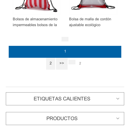
Bolsos de almacenamiento
Bolsa de malla de cordón
impermeables bolsos de la
ajustable ecológico
honda del cordón de la
personalizado bolsa de
bandera nacional para al aire
cordón
libre
1
2
>>
2
ETIQUETAS CALIENTES
PRODUCTOS