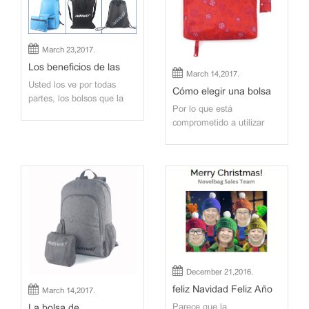
March 23,2017.
Los beneficios de las
March 14,2017.
bolsas promocionales
Usted los ve por todas
Cómo elegir una bolsa
partes, los bolsos que la
de compras reutilizable
Por lo que está
gente lleva con ellos,bolsas
comprometido a utilizar
de la compra, Bolsas de
bolsas de compras
tiendas y otros lugares.
reutilizables. ¿Cómo saber
Todos tienen una cosa en
qué bolsa de compras
común, y que es un
reutilizable es adecuada
logotipo o marca
para su publicidad o
corporativa. Las grandes
promoción de marketing?
empresas saben lo
Todo depende de 1)
importante que es l...
preferencia material, 2)
precio, y 3) asas y otras
cara...
December 21,2016.
feliz Navidad Feliz Año
March 14,2017.
Nuevo
La bolsa de
Parece que la