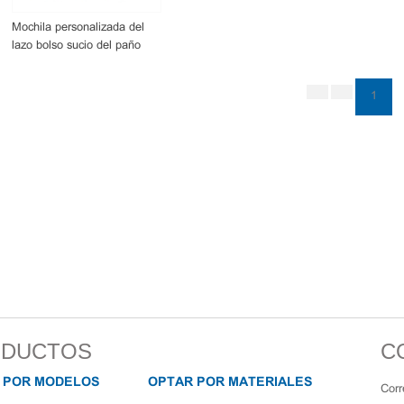
Mochila personalizada del
lazo bolso sucio del paño
bolso del lazo bolsos del
zapato
1
DUCTOS
C
 POR MODELOS
OPTAR POR MATERIALES
Corr