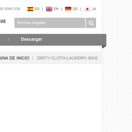
592 6060 338
ES
|
EN
|
DE
|
JA
108
Descargar
/
INA DE INICIO
DIRTY-CLOTH-LAUNDRY-BAG