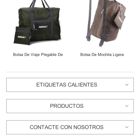
l
Bolsa De Viaje Plegable De
Bolsa De Mochila Ligera
Poliéster Ligero Bolsa De
Plegable Mochila Bolsas De
Equipaje Para Maleta De
Equipaje
Equipaje
ETIQUETAS CALIENTES
PRODUCTOS
CONTACTE CON NOSOTROS